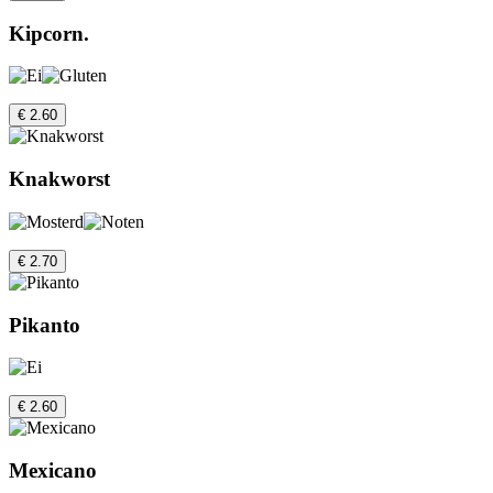
Kipcorn.
€ 2.60
Knakworst
€ 2.70
Pikanto
€ 2.60
Mexicano